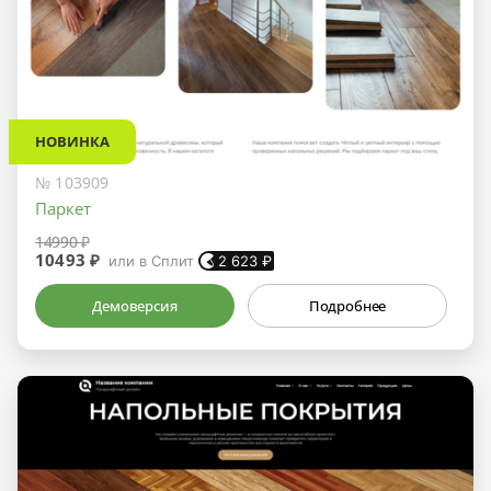
НОВИНКА
№ 103909
Паркет
14990 ₽
10493 ₽
или в Сплит
2 623
₽
Демоверсия
Подробнее