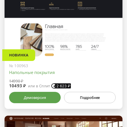
НОВИНКА
№ 100963
Напольные покрытия
14990 ₽
10493 ₽
или в Сплит
2 623
₽
Демоверсия
Подробнее