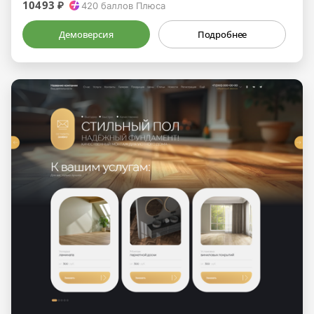
10493 ₽
420
баллов Плюса
Демоверсия
Подробнее