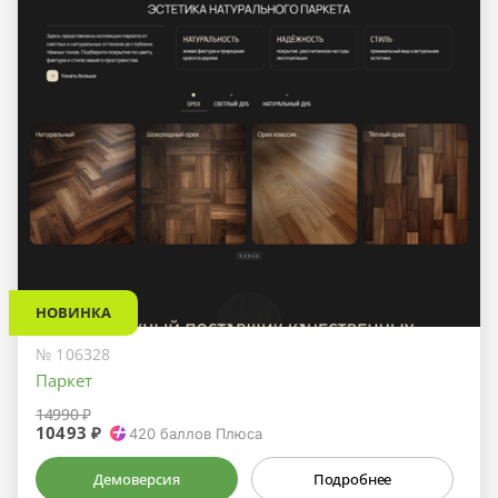
НОВИНКА
№ 106328
Паркет
14990 ₽
10493 ₽
420
баллов Плюса
Демоверсия
Подробнее