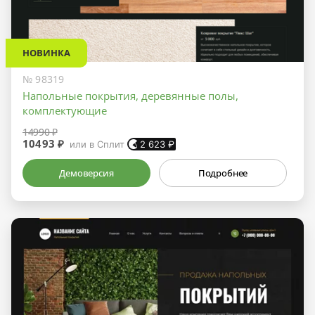
НОВИНКА
№ 98319
Напольные покрытия, деревянные полы,
комплектующие
14990 ₽
10493 ₽
или в Сплит
2 623
₽
Демоверсия
Подробнее