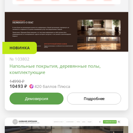
НОВИНКА
№ 103802
Напольные покрытия, деревянные полы,
комплектующие
14990 ₽
10493 ₽
420
баллов Плюса
Демоверсия
Подробнее