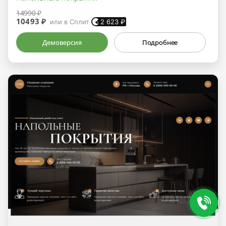
14990 ₽
10493 ₽
или в Сплит
2 623
₽
Демоверсия
Подробнее