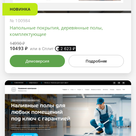
НОВИНКА
№ 100984
Напольные покрытия, деревянные полы,
комплектующие
14990 ₽
10493 ₽
или в Сплит
2 623
₽
Демоверсия
Подробнее