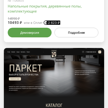
№ 106805
Напольные покрытия, деревянные полы,
комплектующие
14990 ₽
10493 ₽
или в Сплит
2 623
₽
Демоверсия
Подробнее