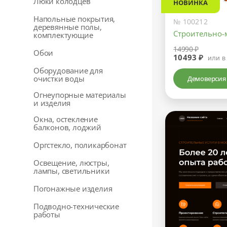
Люки колодцев
НОВИНКА
Напольные покрытия,
№ 100212
деревянные полы,
Строительно-
комплектующие
14990 ₽
Обои
10493 ₽
или в
Оборудование для
очистки воды
Демоверсия
Огнеупорные материалы
и изделия
Окна, остекление
балконов, лоджий
Оргстекло, поликарбонат
Освещение, люстры,
лампы, светильники
Погонажные изделия
Подводно-технические
работы