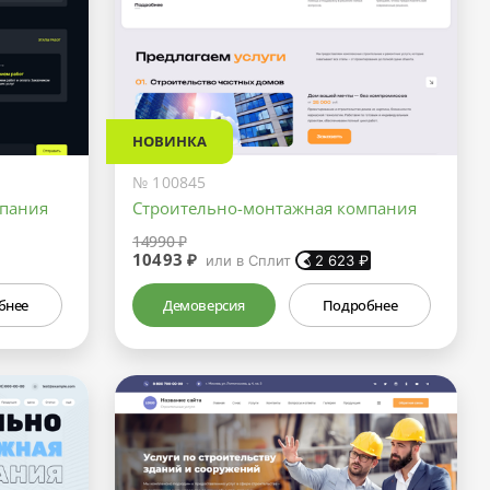
НОВИНКА
№ 100845
мпания
Строительно-монтажная компания
14990 ₽
10493 ₽
или в Сплит
2 623
₽
бнее
Демоверсия
Подробнее