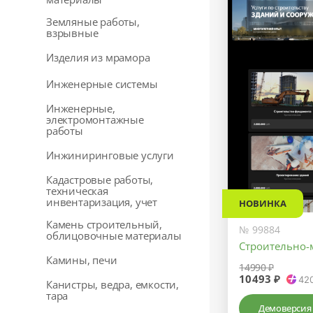
Земляные работы,
взрывные
Изделия из мрамора
Инженерные системы
Инженерные,
электромонтажные
работы
Инжиниринговые услуги
Кадастровые работы,
техническая
инвентаризация, учет
НОВИНКА
Камень строительный,
№ 99884
облицовочные материалы
Строительно-
Камины, печи
14990 ₽
10493 ₽
42
Канистры, ведра, емкости,
тара
Демоверсия