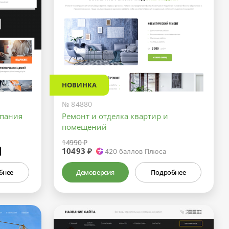
НОВИНКА
№ 84880
мпания
Ремонт и отделка квартир и
помещений
14990 ₽
10493 ₽
₽
420
баллов Плюса
бнее
Демоверсия
Подробнее