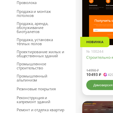
Проволока
Продажа и монтаж
потолков
Продажа, аренда,
обслуживание
биотуалетов
Продажа, установка
НОВИНКА
тёплых полов
№ 100244
Проектирование жилых и
общественных зданий
Строительно-
Промышленное
строительство
14990 ₽
10493 ₽
42
Промышленный
альпинизм
Демоверсия
Резиновые покрытия
Реконструкция и
капремонт зданий
Ремонт и отделка квартир