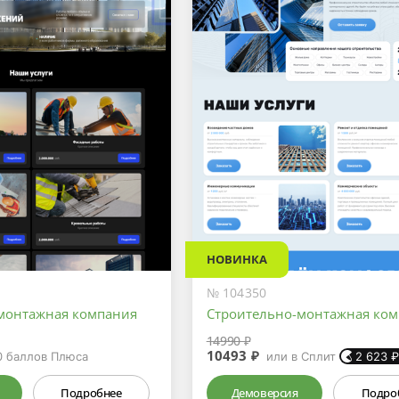
НОВИНКА
№ 104350
монтажная компания
Строительно-монтажная ко
14990 ₽
10493 ₽
0
баллов Плюса
или в Сплит
2 623
Подробнее
Демоверсия
Подро