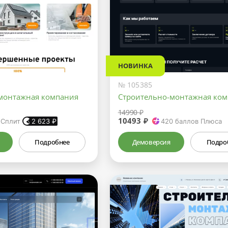
НОВИНКА
№ 105385
монтажная компания
Строительно-монтажная ко
14990 ₽
10493 ₽
 Сплит
2 623
₽
420
баллов Плюса
Подробнее
Демоверсия
Подро