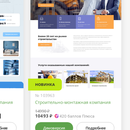
НОВИНКА
№ 103963
мпания
Строительно-монтажная компания
14990 ₽
10493 ₽
₽
420
баллов Плюса
бнее
Демоверсия
Подробнее