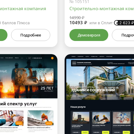
№ 105151
монтажная компания
Строительно-монтажная ко
14990 ₽
10493 ₽
0
баллов Плюса
или в Сплит
2 623
Подробнее
Демоверсия
Подро