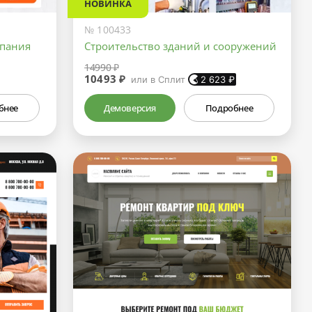
НОВИНКА
№ 100433
мпания
Строительство зданий и сооружений
14990 ₽
10493 ₽
или в Сплит
2 623
₽
бнее
Демоверсия
Подробнее