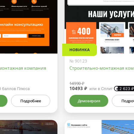
НОВИНКА
№ 90123
монтажная компания
Строительно-монтажная ко
14990 ₽
10493 ₽
0
баллов Плюса
или в Сплит
2 623
Подробнее
Демоверсия
Подро