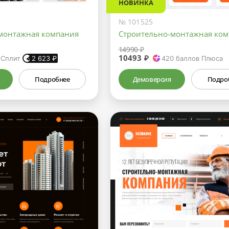
НОВИНКА
№ 101525
монтажная компания
Строительно-монтажная ко
14990 ₽
10493 ₽
 Сплит
2 623
₽
420
баллов Плюса
Подробнее
Демоверсия
Подро