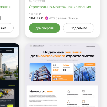
№ 103338
мпания
Строительно-монтажная компания
14990 ₽
10493 ₽
₽
420
баллов Плюса
бнее
Демоверсия
Подробнее