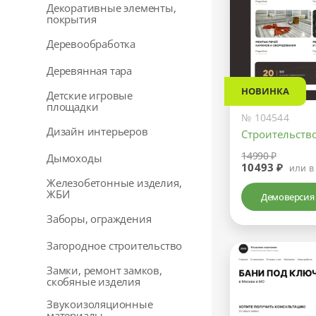
Декоративные элементы,
покрытия
Деревообработка
Деревянная тара
НОВИНКА
Детские игровые
площадки
№ 104544
Дизайн интерьеров
Строительство
14990 ₽
Дымоходы
10493 ₽
или в
Железобетонные изделия,
ЖБИ
Демоверсия
Заборы, ограждения
Загородное строительство
Замки, ремонт замков,
скобяные изделия
Звукоизоляционные
материалы