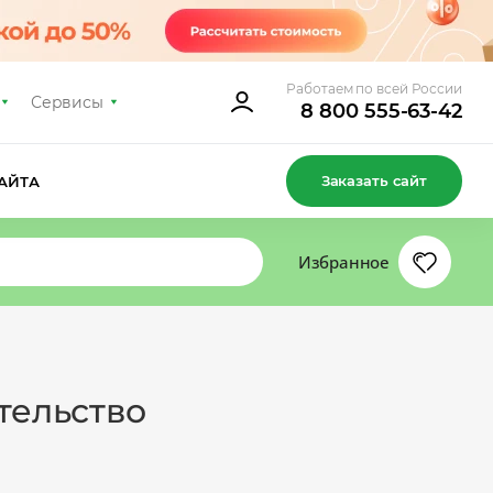
Работаем по всей России
Сервисы
8 800 555-63-42
Заказать сайт
АЙТА
Избранное
тельство