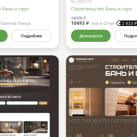
№ 106772
 бань и саун
Строительство бань и саун
14990 ₽
10493 ₽
0
баллов Плюса
или в Сплит
2 623
Подробнее
Демоверсия
Подро