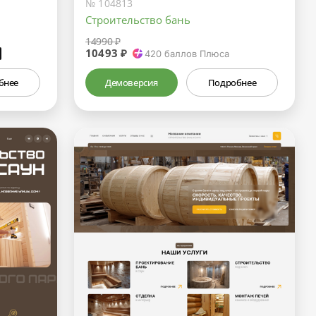
№ 104813
Строительство бань
14990 ₽
10493 ₽
₽
420
баллов Плюса
бнее
Демоверсия
Подробнее