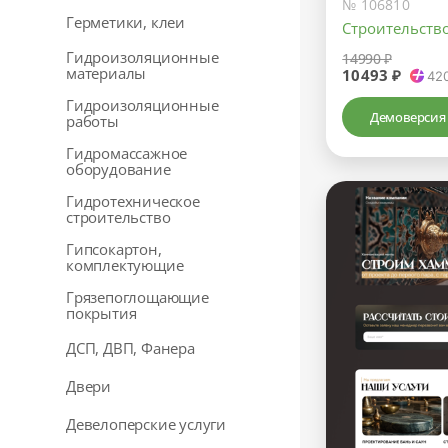
№ 106810
Герметики, клеи
Строительство
Гидроизоляционные
14990 ₽
материалы
10493 ₽
42
Гидроизоляционные
Демоверсия
работы
Гидромассажное
оборудование
Гидротехническое
строительство
Гипсокартон,
комплектующие
Грязепоглощающие
покрытия
ДСП, ДВП, Фанера
Двери
Девелоперские услуги