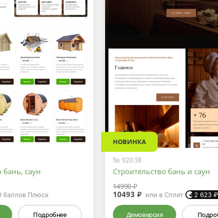
НОВИНКА
№ 92038
 бань, саун
Строительство бань и саун
14990 ₽
10493 ₽
0
баллов Плюса
или в Сплит
2 623
Подробнее
Демоверсия
Подро