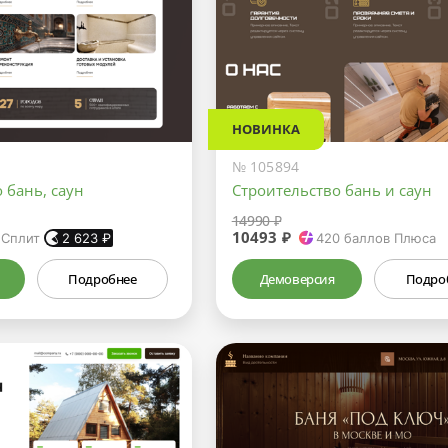
НОВИНКА
№ 105894
 бань, саун
Строительство бань и саун
14990 ₽
10493 ₽
 Сплит
2 623
₽
420
баллов Плюса
Подробнее
Демоверсия
Подро