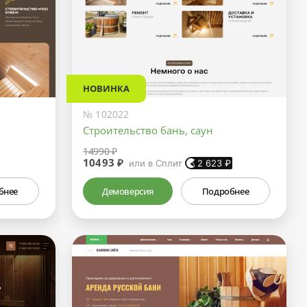
НОВИНКА
№ 102022
Строительство бань, саун
14990 ₽
10493 ₽
или в Сплит
2 623
₽
бнее
Демоверсия
Подробнее