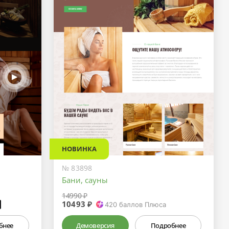
НОВИНКА
№ 83898
Бани, сауны
14990 ₽
10493 ₽
₽
420
баллов Плюса
бнее
Демоверсия
Подробнее