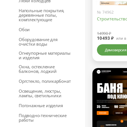
Люки колодцев
Напольные покрытия,
№ 74962
деревянные полы,
Строительство
комплектующие
Обои
14990 ₽
10493 ₽
или в
Оборудование для
очистки воды
Демоверсия
Огнеупорные материалы
и изделия
Окна, остекление
балконов, лоджий
Оргстекло, поликарбонат
Освещение, люстры,
лампы, светильники
Погонажные изделия
Подводно-технические
работы