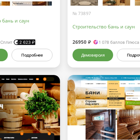
№ 73897
 бань и саун
Строительство бань и саун
26950 ₽
 Сплит
2 623
₽
1 078
баллов Плюса
Подробнее
Демоверсия
Подро