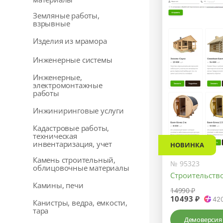
Земляные работы,
взрывные
Изделия из мрамора
Инженерные системы
Инженерные,
электромонтажные
работы
Инжиниринговые услуги
Кадастровые работы,
техническая
инвентаризация, учет
НОВИНКА
Камень строительный,
№ 95323
облицовочные материалы
Строительство
Камины, печи
14990 ₽
10493 ₽
42
Канистры, ведра, емкости,
тара
Демоверсия