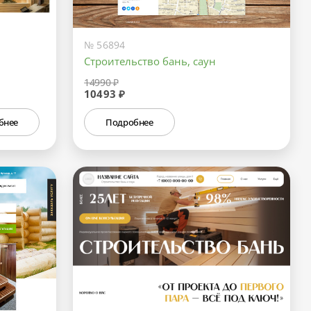
№ 56894
Строительство бань, саун
14990 ₽
10493 ₽
бнее
Подробнее