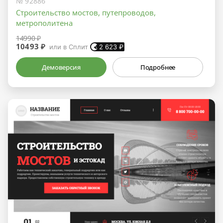
№ 92886
Строительство мостов, путепроводов,
метрополитена
14990 ₽
10493 ₽
или в Сплит
2 623
₽
Демоверсия
Подробнее