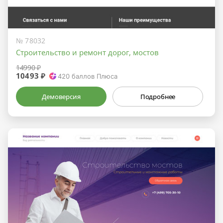
№ 78032
Строительство и ремонт дорог, мостов
14990 ₽
10493 ₽
420
баллов Плюса
Демоверсия
Подробнее