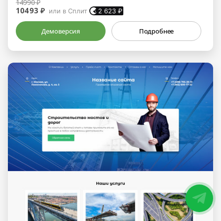
14990 ₽
10493 ₽
или в Сплит
2 623
₽
Демоверсия
Подробнее