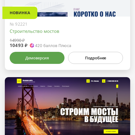
НОВИНКА
№ 92221
Строительство мостов
14990 ₽
10493 ₽
420
баллов Плюса
Демоверсия
Подробнее