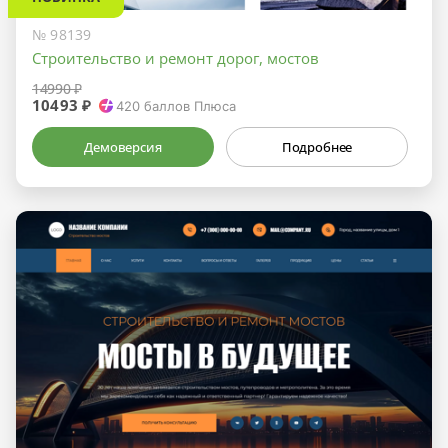
№ 98139
Строительство и ремонт дорог, мостов
14990 ₽
10493 ₽
420
баллов Плюса
Демоверсия
Подробнее