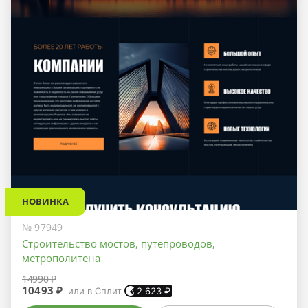
НОВИНКА
№ 97949
Строительство мостов, путепроводов,
метрополитена
14990 ₽
10493 ₽
или в Сплит
2 623
₽