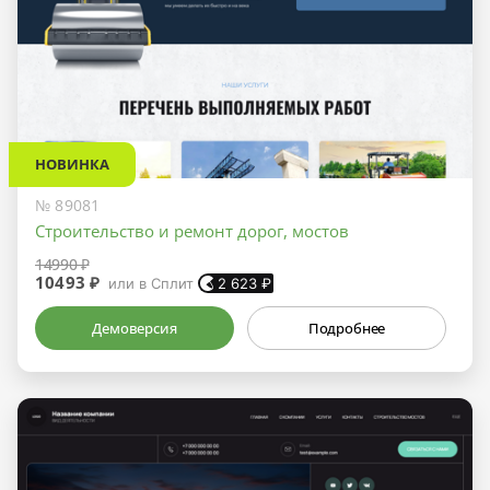
НОВИНКА
№ 89081
Строительство и ремонт дорог, мостов
14990 ₽
10493 ₽
или в Сплит
2 623
₽
Демоверсия
Подробнее