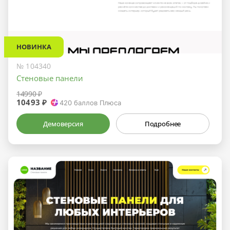
НОВИНКА
№ 104340
Стеновые панели
14990 ₽
10493 ₽
420
баллов Плюса
Демоверсия
Подробнее