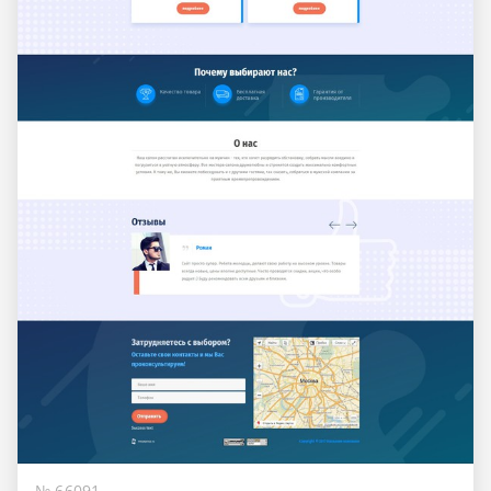
№ 66091