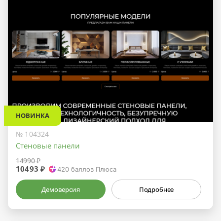
НОВИНКА
№ 104324
Стеновые панели
14990 ₽
10493 ₽
420
баллов Плюса
Демоверсия
Подробнее