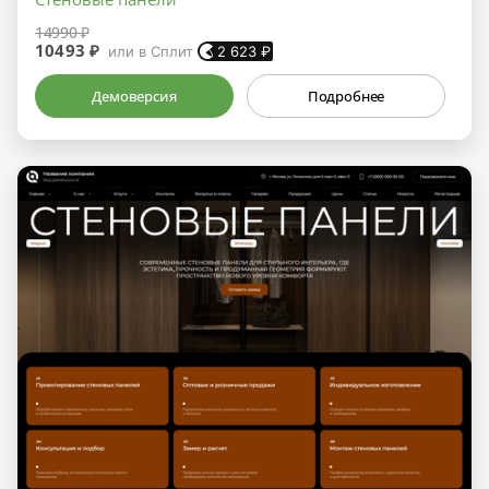
14990 ₽
10493 ₽
или в Сплит
2 623
₽
Демоверсия
Подробнее