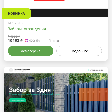
НОВИНКА
№ 97515
Заборы, ограждения
14990 ₽
10493 ₽
420
баллов Плюса
Демоверсия
Подробнее