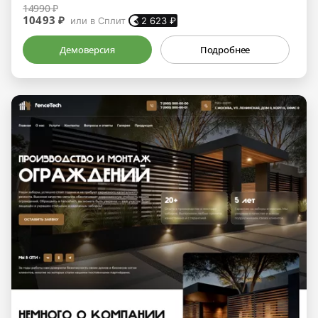
14990 ₽
10493 ₽
или в Сплит
2 623
₽
Демоверсия
Подробнее