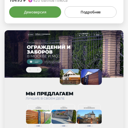
10493 ₽
420
баллов Плюса
Демоверсия
Подробнее