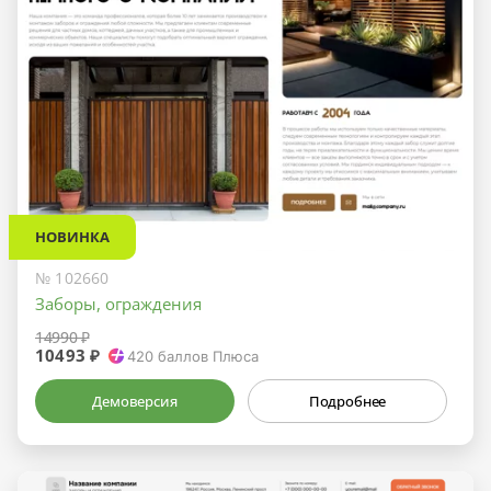
НОВИНКА
№ 102660
Заборы, ограждения
14990 ₽
10493 ₽
420
баллов Плюса
Демоверсия
Подробнее