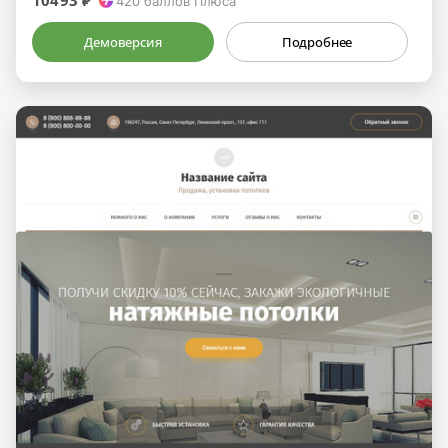
10493 ₽
420
баллов Плюса
Демоверсия
Подробнее