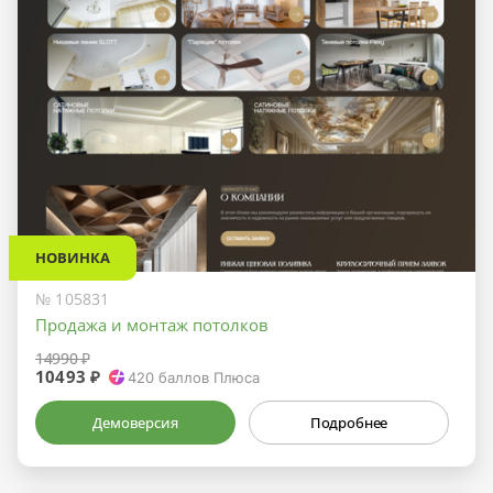
НОВИНКА
№ 105831
Продажа и монтаж потолков
14990 ₽
10493 ₽
420
баллов Плюса
Демоверсия
Подробнее