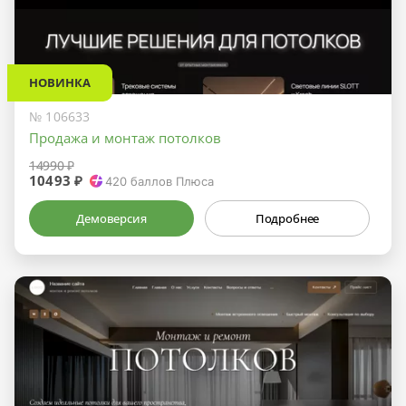
НОВИНКА
№ 106633
Продажа и монтаж потолков
14990 ₽
10493 ₽
420
баллов Плюса
Демоверсия
Подробнее