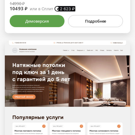
14990 ₽
10493 ₽
или в Сплит
2 623
₽
Демоверсия
Подробнее