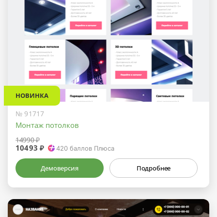
НОВИНКА
№ 91717
Монтаж потолков
14990 ₽
10493 ₽
420
баллов Плюса
Демоверсия
Подробнее