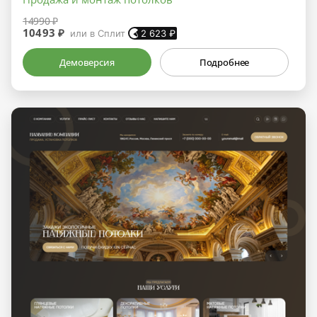
14990 ₽
10493 ₽
или в Сплит
2 623
₽
Демоверсия
Подробнее