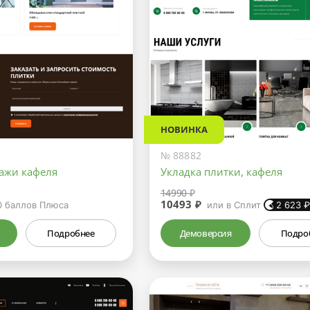
НОВИНКА
№ 88882
дажи кафеля
Укладка плитки, кафеля
14990 ₽
10493 ₽
0
баллов Плюса
или в Сплит
2 623
Подробнее
Демоверсия
Подро