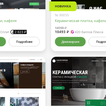
НОВИНКА
№ 90055
и, кафеля
Керамическая плитка, кафел
14990 ₽
10493 ₽
 Сплит
2 623
₽
420
баллов Плюса
Подробнее
Демоверсия
Подро