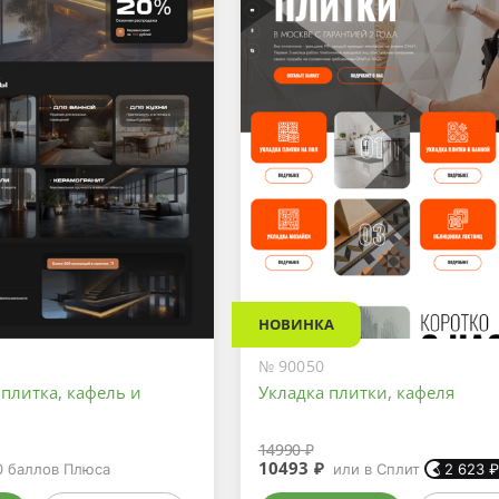
НОВИНКА
№ 90050
плитка, кафель и
Укладка плитки, кафеля
14990 ₽
10493 ₽
0
баллов Плюса
или в Сплит
2 623