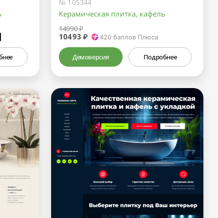
№ 105344
ь
Керамическая плитка, кафель
14990 ₽
10493 ₽
₽
420
баллов Плюса
бнее
Демоверсия
Подробнее