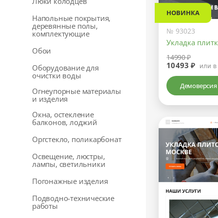
Люки колодцев
НОВИНКА
Напольные покрытия,
деревянные полы,
№ 93023
комплектующие
Укладка плитк
Обои
14990 ₽
10493 ₽
или в
Оборудование для
очистки воды
Демоверсия
Огнеупорные материалы
и изделия
Окна, остекление
балконов, лоджий
Оргстекло, поликарбонат
Освещение, люстры,
лампы, светильники
Погонажные изделия
Подводно-технические
работы