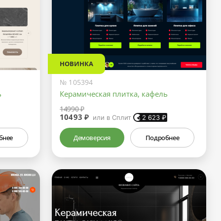
НОВИНКА
№ 105394
ь
Керамическая плитка, кафель
14990 ₽
10493 ₽
или в Сплит
2 623
₽
бнее
Демоверсия
Подробнее