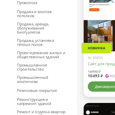
Проволока
Продажа и монтаж
потолков
Продажа, аренда,
обслуживание
биотуалетов
Продажа, установка
тёплых полов
НОВИНКА
Проектирование жилых и
общественных зданий
№ 89050
Сайт для про
Промышленное
строительство
14990 ₽
10493 ₽
42
Промышленный
альпинизм
Демоверсия
Резиновые покрытия
Реконструкция и
капремонт зданий
Ремонт и отделка квартир