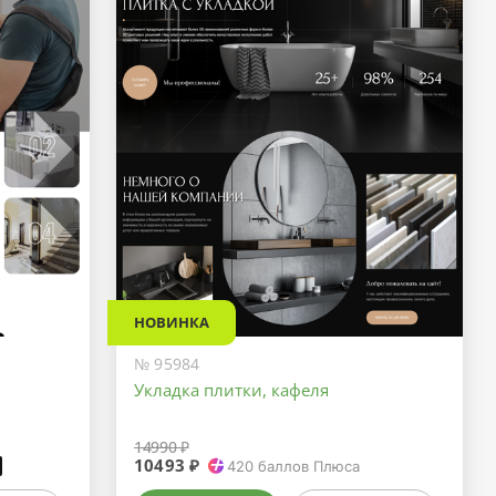
НОВИНКА
№ 95984
Укладка плитки, кафеля
14990 ₽
10493 ₽
₽
420
баллов Плюса