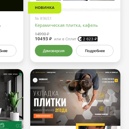
НОВИНКА
№ 89651
ь
Керамическая плитка, кафель
14990 ₽
10493 ₽
или в Сплит
2 623
₽
бнее
Демоверсия
Подробнее