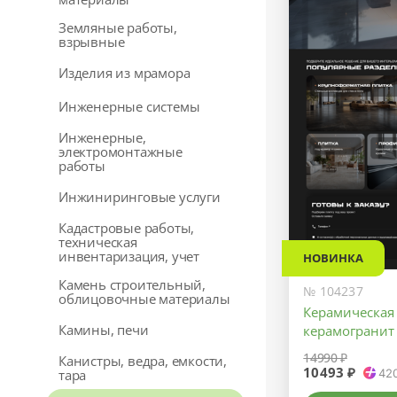
Земляные работы,
взрывные
Изделия из мрамора
Инженерные системы
Инженерные,
электромонтажные
работы
Инжиниринговые услуги
Кадастровые работы,
техническая
инвентаризация, учет
НОВИНКА
Камень строительный,
№ 104237
облицовочные материалы
Керамическая 
Камины, печи
керамогранит
14990 ₽
Канистры, ведра, емкости,
10493 ₽
42
тара