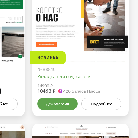
НОВИНКА
№ 88840
Укладка плитки, кафеля
14990 ₽
10493 ₽
₽
420
баллов Плюса
бнее
Демоверсия
Подробнее