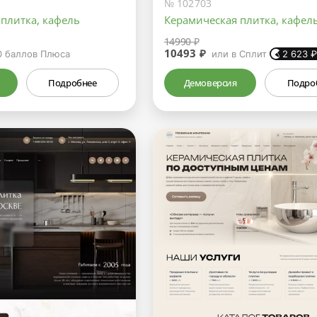
№ 102703
плитка, кафель
Керамическая плитка, кафел
14990 ₽
10493 ₽
0
баллов Плюса
или в Сплит
2 623
Подробнее
Демоверсия
Подро