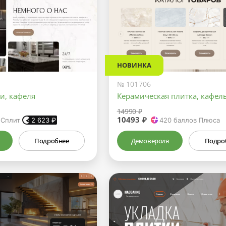
НОВИНКА
№ 101706
и, кафеля
Керамическая плитка, кафел
14990 ₽
10493 ₽
 Сплит
2 623
₽
420
баллов Плюса
Подробнее
Демоверсия
Подро