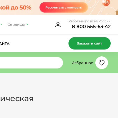
Работаем по всей России
Сервисы
8 800 555-63-42
Заказать сайт
АЙТА
Избранное
мическая