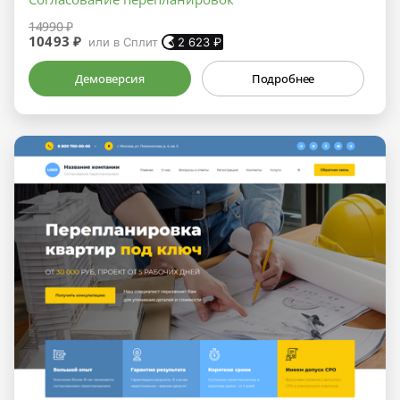
14990 ₽
10493 ₽
или в Сплит
2 623
₽
Демоверсия
Подробнее