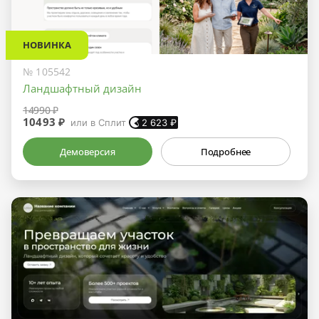
НОВИНКА
№ 105542
Ландшафтный дизайн
14990 ₽
10493 ₽
или в Сплит
2 623
₽
Демоверсия
Подробнее