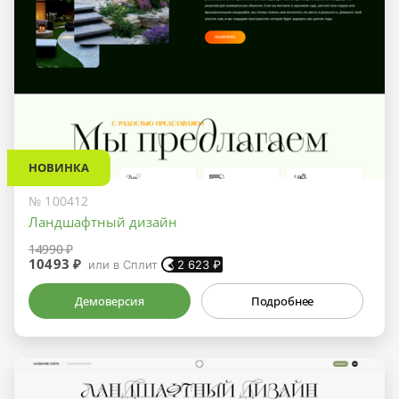
НОВИНКА
№ 100412
Ландшафтный дизайн
14990 ₽
10493 ₽
или в Сплит
2 623
₽
Демоверсия
Подробнее