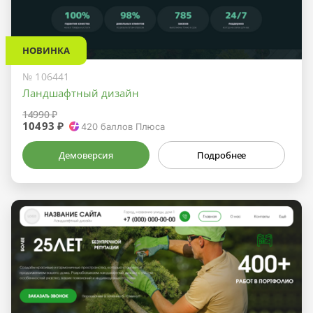
НОВИНКА
№ 106441
Ландшафтный дизайн
14990 ₽
10493 ₽
420
баллов Плюса
Демоверсия
Подробнее