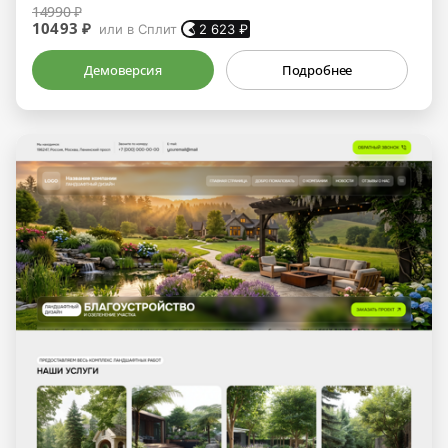
14990 ₽
10493 ₽
или в Сплит
2 623
₽
Демоверсия
Подробнее