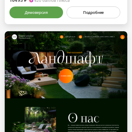
10493 ₽
420
баллов Плюса
Демоверсия
Подробнее