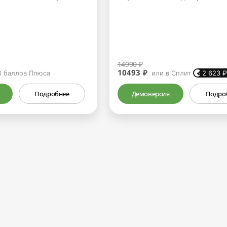
14990 ₽
10493 ₽
0
баллов Плюса
или в Сплит
2 623
Подробнее
Демоверсия
Подро