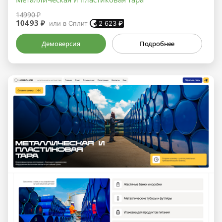
14990 ₽
10493 ₽
или в Сплит
2 623
₽
Демоверсия
Подробнее