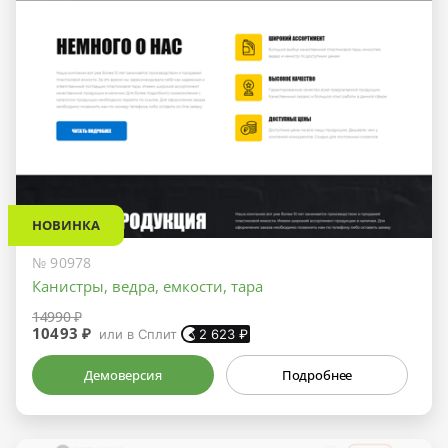
НОВИНКА
№ 90978
Канистры, ведра, емкости, тара
14990 ₽
10493 ₽
или в Сплит
2 623
₽
Демоверсия
Подробнее