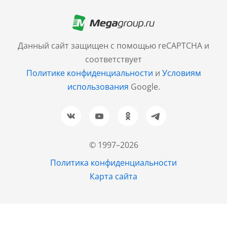
Москва
+7 (499) 705-30-10
Санкт-Петербург
Данный сайт защищен с помощью reCAPTCHA и
+7 (812) 600-77-33
соответствует
Политике конфиденциальности
и
Условиям
Барнаул
использования
Google.
+7 (961) 999-93-93
Новосибирск
+7 (383) 207-80-51
© 1997–2026
Казань
Политика конфиденциальности
+7 (843) 202-37-37
Карта сайта
Екатеринбург
+7 (343) 226-02-45