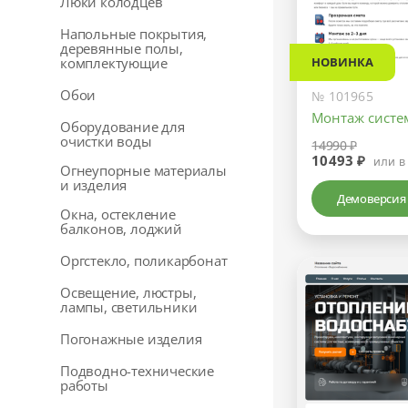
Люки колодцев
Напольные покрытия,
деревянные полы,
НОВИНКА
комплектующие
Обои
№ 101965
Монтаж систе
Оборудование для
очистки воды
14990 ₽
10493 ₽
или в
Огнеупорные материалы
и изделия
Демоверсия
Окна, остекление
балконов, лоджий
Оргстекло, поликарбонат
Освещение, люстры,
лампы, светильники
Погонажные изделия
Подводно-технические
работы