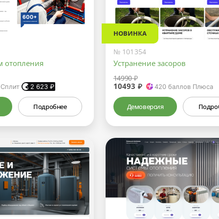
НОВИНКА
№ 101354
м отопления
Устранение засоров
14990 ₽
10493 ₽
 Сплит
2 623
₽
420
баллов Плюса
Подробнее
Демоверсия
Подро