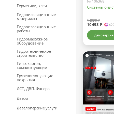
№ 106368
Герметики, клеи
Системы очис
Гидроизоляционные
материалы
14990 ₽
10493 ₽
42
Гидроизоляционные
работы
Демоверсия
Гидромассажное
оборудование
Гидротехническое
строительство
Гипсокартон,
комплектующие
Грязепоглощающие
покрытия
ДСП, ДВП, Фанера
Двери
Девелоперские услуги