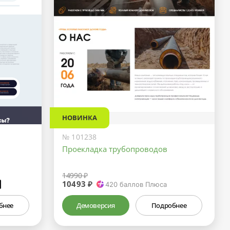
НОВИНКА
№ 101238
Проекладка трубопроводов
14990 ₽
10493 ₽
₽
420
баллов Плюса
бнее
Демоверсия
Подробнее