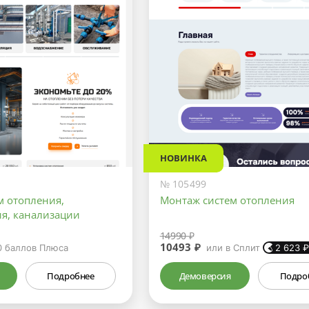
НОВИНКА
№ 105499
м отопления,
Монтаж систем отопления
я, канализации
14990 ₽
10493 ₽
0
баллов Плюса
или в Сплит
2 623
Подробнее
Демоверсия
Подро