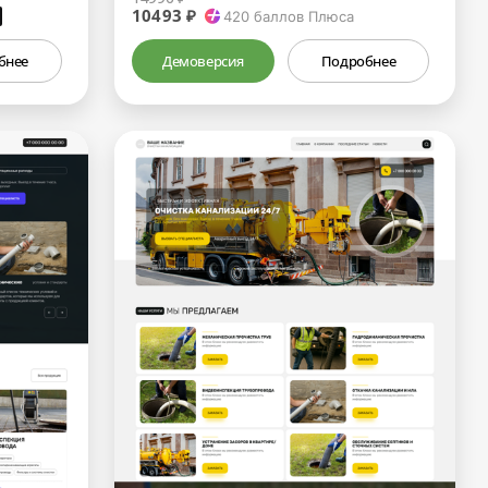
10493 ₽
₽
420
баллов Плюса
бнее
Демоверсия
Подробнее