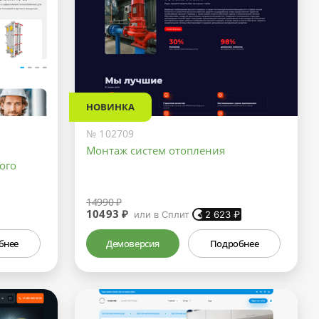
НОВИНКА
№ 102709
Монтаж систем отопления
ого
14990 ₽
10493 ₽
или в Сплит
2 623
₽
бнее
Демоверсия
Подробнее