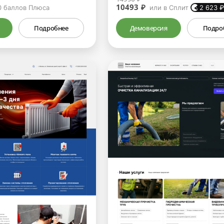
10493 ₽
0
баллов Плюса
или в Сплит
2 623
Подробнее
Демоверсия
Подро