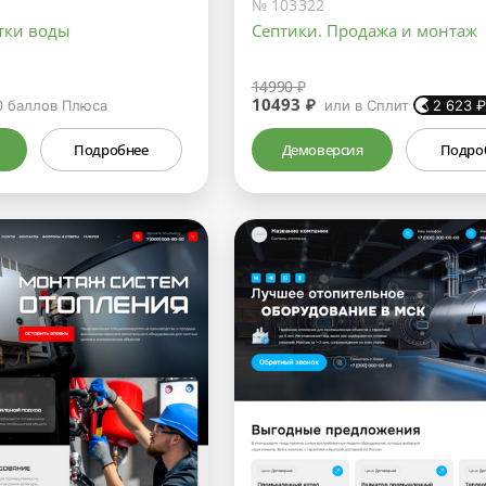
№ 103322
тки воды
Септики. Продажа и монтаж
14990 ₽
10493 ₽
0
баллов Плюса
или в Сплит
2 623
Подробнее
Демоверсия
Подро