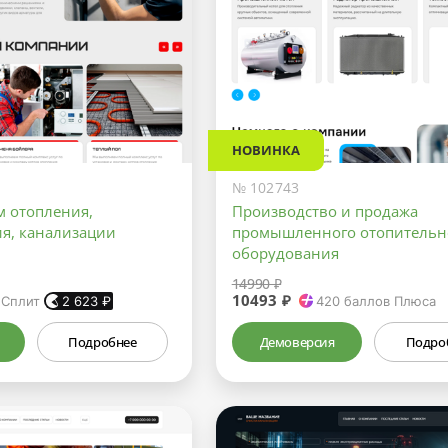
НОВИНКА
№ 102743
м отопления,
Производство и продажа
я, канализации
промышленного отопительн
оборудования
14990 ₽
10493 ₽
 Сплит
2 623
₽
420
баллов Плюса
Подробнее
Демоверсия
Подро