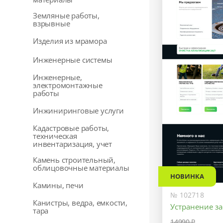
Земляные работы,
взрывные
Изделия из мрамора
Инженерные системы
Инженерные,
электромонтажные
работы
Инжиниринговые услуги
Кадастровые работы,
техническая
инвентаризация, учет
Камень строительный,
облицовочные материалы
НОВИНКА
Камины, печи
№ 102718
Канистры, ведра, емкости,
Устранение з
тара
14990 ₽