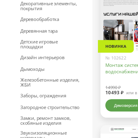
Декоративные элементы,
покрытия
Деревообработка
Деревянная тара
Детские игровые
площадки
НОВИНКА
Дизайн интерьеров
№ 102622
Монтаж систе
Дымоходы
водоснабжени
Железобетонные изделия,
ЖБИ
14990 ₽
10493 ₽
или в
Заборы, ограждения
Демоверсия
Загородное строительство
Замки, ремонт замков,
скобяные изделия
Звукоизоляционные
материалы