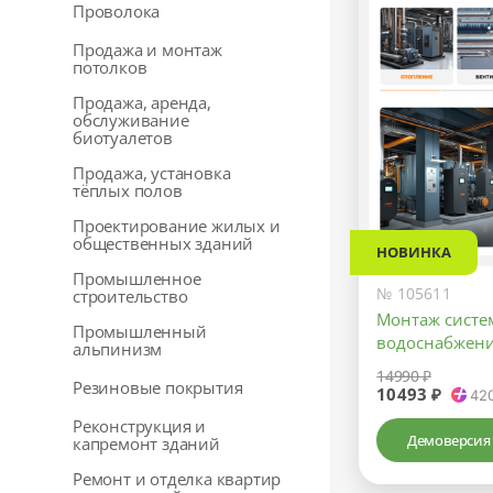
Проволока
Продажа и монтаж
потолков
Продажа, аренда,
обслуживание
биотуалетов
Продажа, установка
тёплых полов
Проектирование жилых и
общественных зданий
НОВИНКА
Промышленное
№ 105611
строительство
Монтаж систе
Промышленный
водоснабжени
альпинизм
14990 ₽
Резиновые покрытия
10493 ₽
42
Реконструкция и
Демоверсия
капремонт зданий
Ремонт и отделка квартир