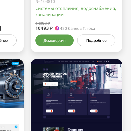
№ 103810
Системы отопления, водоснабжения,
канализации
14990 ₽
10493 ₽
₽
420
баллов Плюса
бнее
Демоверсия
Подробнее