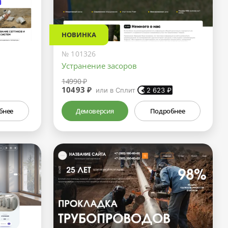
НОВИНКА
№ 101326
Устранение засоров
14990 ₽
10493 ₽
или в Сплит
2 623
₽
бнее
Демоверсия
Подробнее