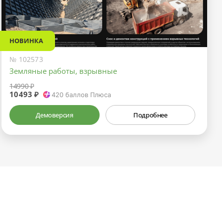
НОВИНКА
№ 102573
Земляные работы, взрывные
14990 ₽
10493 ₽
420
баллов Плюса
Демоверсия
Подробнее