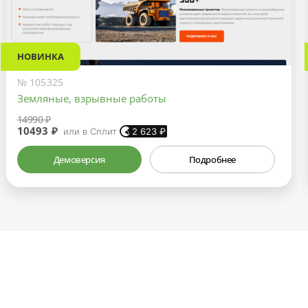
НОВИНКА
№ 105325
Земляные, взрывные работы
14990 ₽
10493 ₽
или в Сплит
2 623
₽
Демоверсия
Подробнее