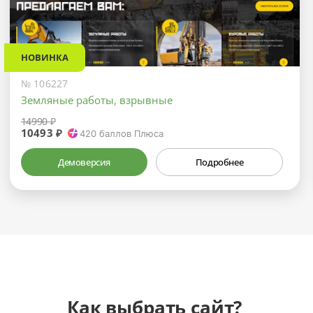
НОВИНКА
№ 106227
Земляные работы, взрывные
14990 ₽
10493 ₽
420
баллов Плюса
Демоверсия
Подробнее
Как выбрать сайт?