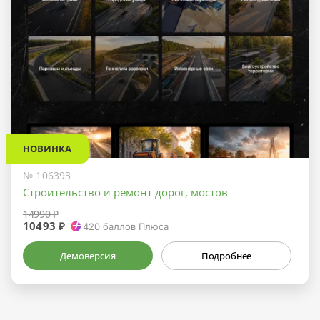
НОВИНКА
№ 106393
Строительство и ремонт дорог, мостов
14990 ₽
10493 ₽
420
баллов Плюса
Демоверсия
Подробнее