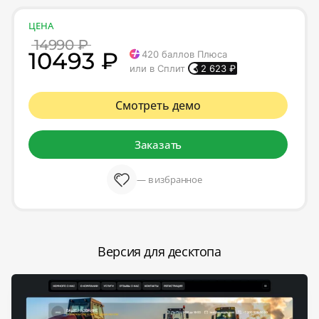
ЦЕНА
14990 ₽
10493 ₽
420
баллов Плюса
или в Сплит
2 623
₽
Смотреть демо
Заказать
— в избранное
Версия для десктопа