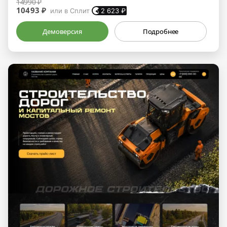
14990 ₽
10493 ₽
или в Сплит
2 623
₽
Демоверсия
Подробнее