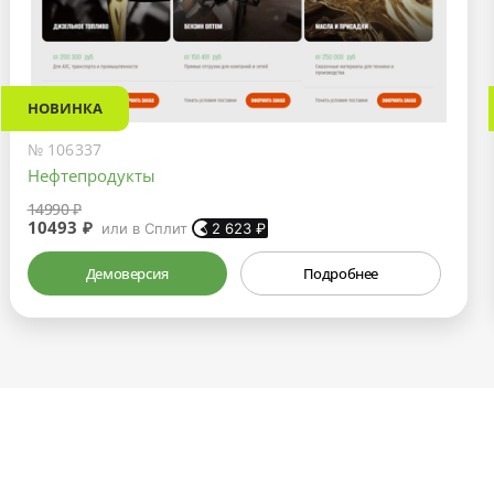
НОВИНКА
№ 106337
Нефтепродукты
14990 ₽
10493 ₽
или в Сплит
2 623
₽
Демоверсия
Подробнее