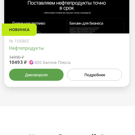
НОВИНКА
№ 106865
Нефтепродукты
14990 ₽
10493 ₽
420
баллов Плюса
Демоверсия
Подробнее