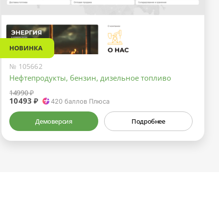
НОВИНКА
№ 105662
Нефтепродукты, бензин, дизельное топливо
14990 ₽
10493 ₽
420
баллов Плюса
Демоверсия
Подробнее