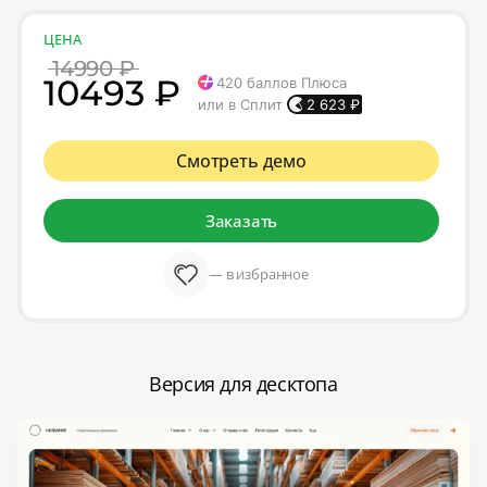
ЦЕНА
14990 ₽
10493 ₽
420
баллов Плюса
или в Сплит
2 623
₽
Смотреть демо
Заказать
— в избранное
Версия для десктопа