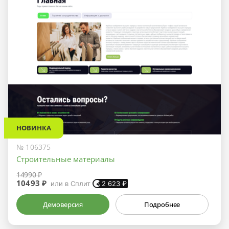
НОВИНКА
№ 106375
Строительные материалы
14990 ₽
10493 ₽
или в Сплит
2 623
₽
Демоверсия
Подробнее