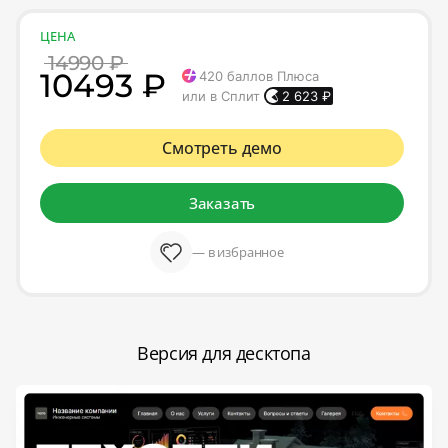
ЦЕНА
14990 ₽
10493 ₽
420
баллов Плюса
или в Сплит
2 623
₽
Смотреть демо
Заказать
— в избранное
Версия для десктопа