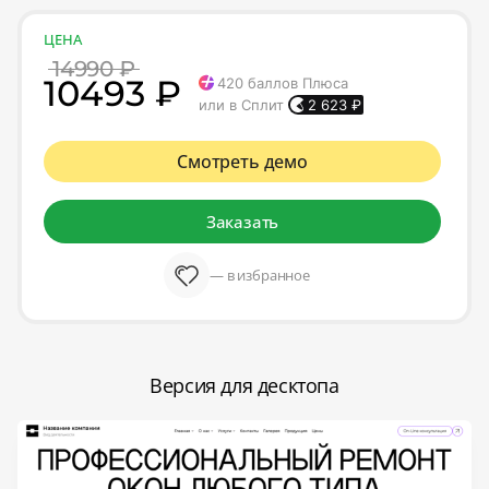
ЦЕНА
14990 ₽
10493 ₽
420
баллов Плюса
или в Сплит
2 623
₽
Смотреть демо
Заказать
— в избранное
Версия для десктопа