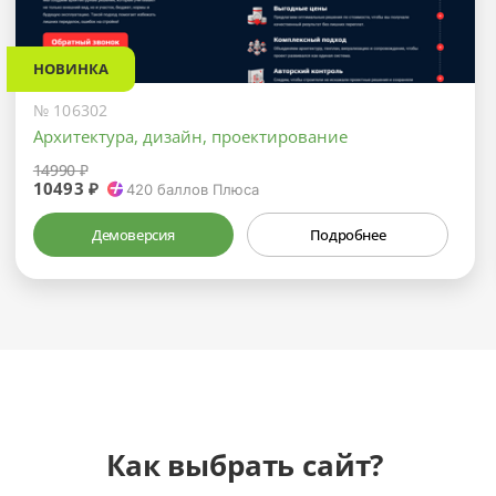
НОВИНКА
№ 106302
Архитектура, дизайн, проектирование
14990 ₽
10493 ₽
420
баллов Плюса
Демоверсия
Подробнее
Как выбрать сайт?