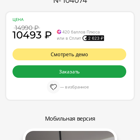
№ 104074
ЦЕНА
14990 ₽
10493 ₽
420
баллов Плюса
или в Сплит
2 623
₽
Смотреть демо
Заказать
— в избранное
Мобильная версия