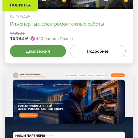
НОВИНКА
№ 106445
Инженерные, электромонтажные работы
14990 ₽
10493 ₽
420
баллов Плюса
Демоверсия
Подробнее