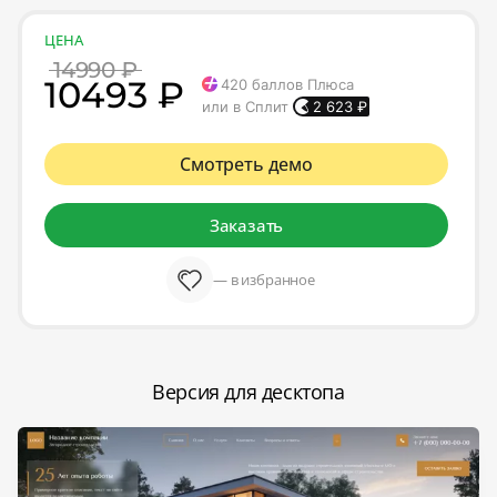
ЦЕНА
14990 ₽
10493 ₽
420
баллов Плюса
или в Сплит
2 623
₽
Смотреть демо
Заказать
— в избранное
Версия для десктопа