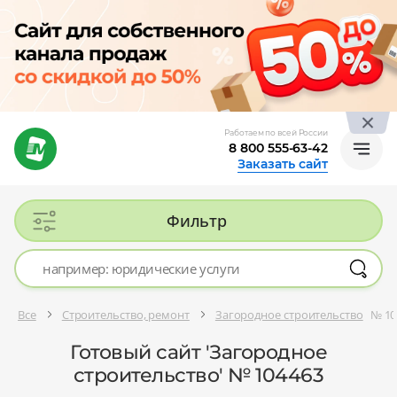
Работаем по всей России
8 800 555-63-42
Заказать сайт
Фильтр
Все
Строительство, ремонт
Загородное строительство
№ 10
Готовый сайт 'Загородное
строительство' № 104463