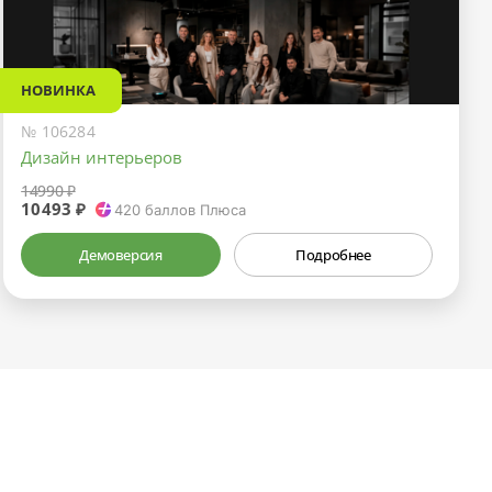
НОВИНКА
№ 106284
Дизайн интерьеров
14990 ₽
10493 ₽
420
баллов Плюса
Демоверсия
Подробнее