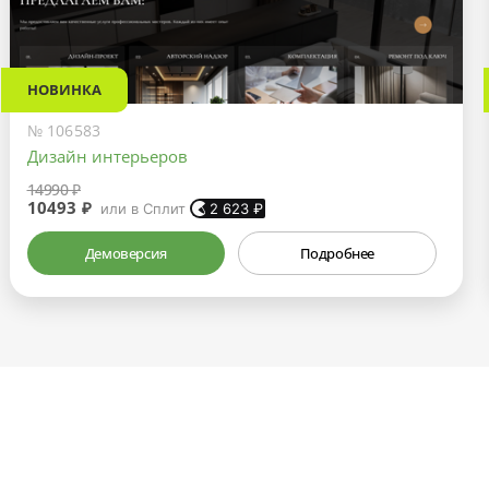
НОВИНКА
№ 106583
Дизайн интерьеров
14990 ₽
10493 ₽
или в Сплит
2 623
₽
Демоверсия
Подробнее