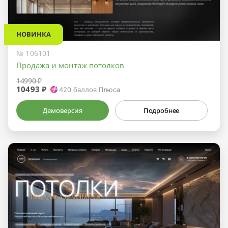
НОВИНКА
№ 106101
Продажа и монтаж потолков
14990 ₽
10493 ₽
420
баллов Плюса
Демоверсия
Подробнее