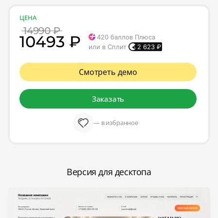
ЦЕНА
14990 ₽
10493 ₽
420
баллов Плюса
или в Сплит
2 623
₽
Смотреть демо
Заказать
— в избранное
Версия для десктопа