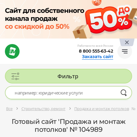
Работаем по всей России
8 800 555-63-42
Заказать сайт
Фильтр
Все
Строительство, ремонт
Продажа и монтаж потолков
№ 
Готовый сайт 'Продажа и монтаж
потолков' № 104989