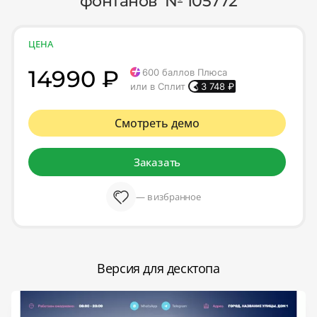
фонтанов' № 105772
ЦЕНА
14990 ₽
600
баллов Плюса
или в Сплит
3 748
₽
Смотреть демо
Заказать
— в избранное
Версия для десктопа