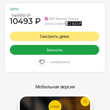
ЦЕНА
14990 ₽
10493 ₽
420
баллов Плюса
или в Сплит
2 623
₽
Смотреть демо
Заказать
— в избранное
Мобильная версия