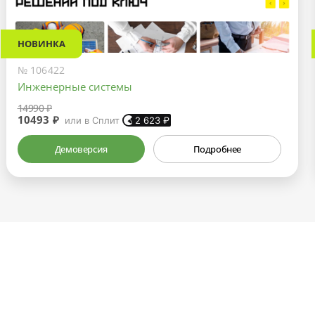
НОВИНКА
№ 106422
Инженерные системы
14990 ₽
10493 ₽
или в Сплит
2 623
₽
Демоверсия
Подробнее