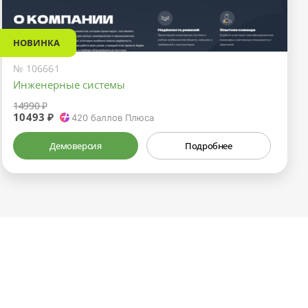
НОВИНКА
№ 106661
Инженерные системы
14990 ₽
10493 ₽
420
баллов Плюса
Демоверсия
Подробнее