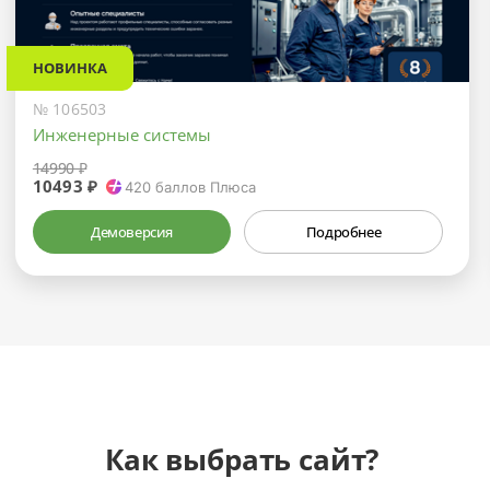
НОВИНКА
№ 106503
Инженерные системы
14990 ₽
10493 ₽
420
баллов Плюса
Демоверсия
Подробнее
Как выбрать сайт?