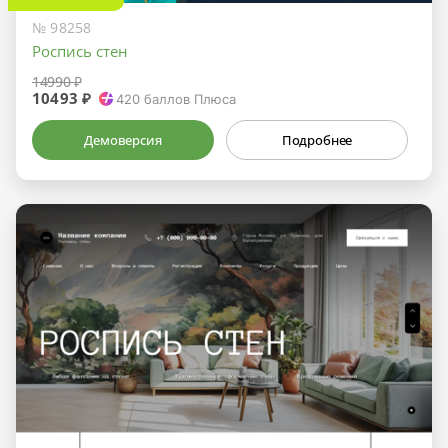
№ 98258
Роспись стен
14990 ₽
10493 ₽
420
баллов Плюса
Демоверсия
Подробнее