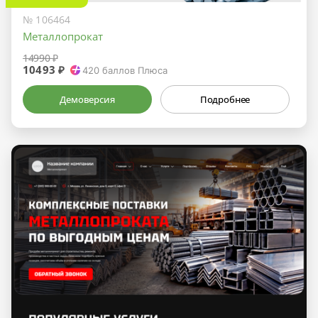
№ 106464
Металлопрокат
14990 ₽
10493 ₽
420
баллов Плюса
Демоверсия
Подробнее