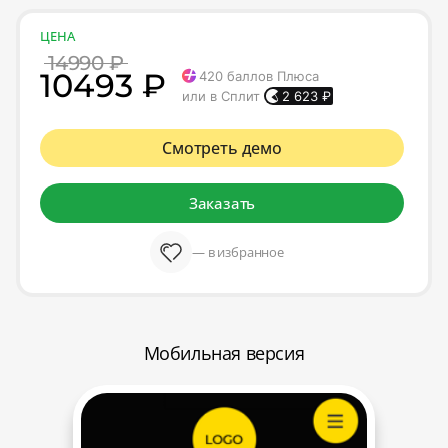
ЦЕНА
14990 ₽
10493 ₽
420
баллов Плюса
или в Сплит
2 623
₽
Смотреть демо
Заказать
— в избранное
Мобильная версия