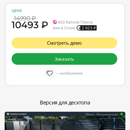
ЦЕНА
14990 ₽
10493 ₽
420
баллов Плюса
или в Сплит
2 623
₽
Смотреть демо
Заказать
— в избранное
Версия для десктопа