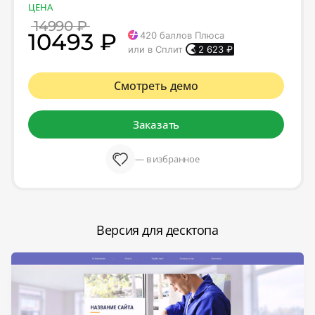
ЦЕНА
14990 ₽
10493 ₽
420
баллов Плюса
или в Сплит
2 623
₽
Смотреть демо
Заказать
— в избранное
Версия для десктопа