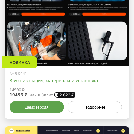
НОВИНКА
№ 98441
Звукоизоляция, материалы и установка
14990 ₽
10493 ₽
или в Сплит
2 623
₽
Демоверсия
Подробнее