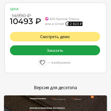
ЦЕНА
14990 ₽
10493 ₽
420
баллов Плюса
или в Сплит
2 623
₽
Смотреть демо
Заказать
— в избранное
Версия для десктопа