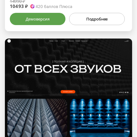
14990 ₽
10493 ₽
420
баллов Плюса
Демоверсия
Подробнее