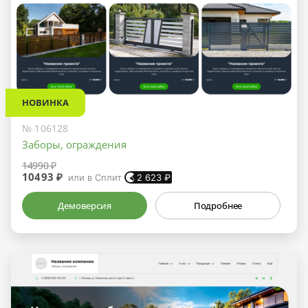
НОВИНКА
№ 106128
Заборы, ограждения
14990 ₽
10493 ₽
или в Сплит
2 623
₽
Демоверсия
Подробнее