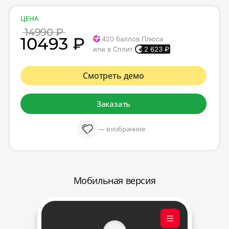
ЦЕНА
14990 ₽
10493 ₽
420
баллов Плюса
или в Сплит
2 623
₽
Смотреть демо
Заказать
— в избранное
Мобильная версия