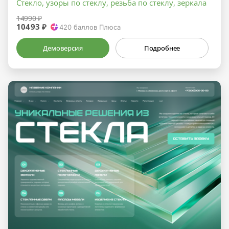
Стекло, узоры по стеклу, резьба по стеклу, зеркала
14990 ₽
10493 ₽
420
баллов Плюса
Демоверсия
Подробнее