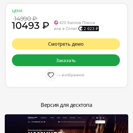
ЦЕНА
14990 ₽
10493 ₽
420
баллов Плюса
или в Сплит
2 623
₽
Смотреть демо
Заказать
— в избранное
Версия для десктопа