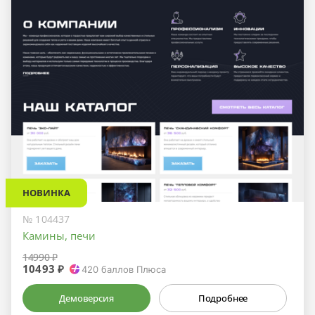
НОВИНКА
№ 104437
Камины, печи
14990 ₽
10493 ₽
420
баллов Плюса
Демоверсия
Подробнее