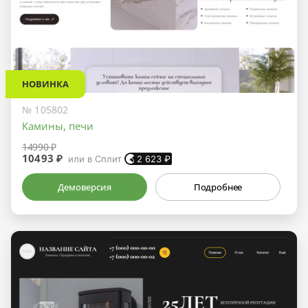
НОВИНКА
№ 105802
Камины, печи
14990 ₽
10493 ₽
или в Сплит
2 623
₽
Демоверсия
Подробнее