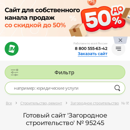
Работаем по всей России
8 800 555-63-42
Заказать сайт
Фильтр
Все
Строительство, ремонт
Загородное строительство
№ 95
Готовый сайт 'Загородное
строительство' № 95245