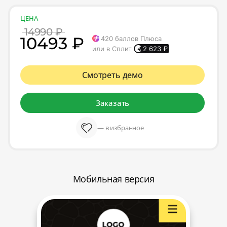
ЦЕНА
14990 ₽
10493 ₽
420
баллов Плюса
или в Сплит
2 623
₽
Смотреть демо
Заказать
— в избранное
Мобильная версия