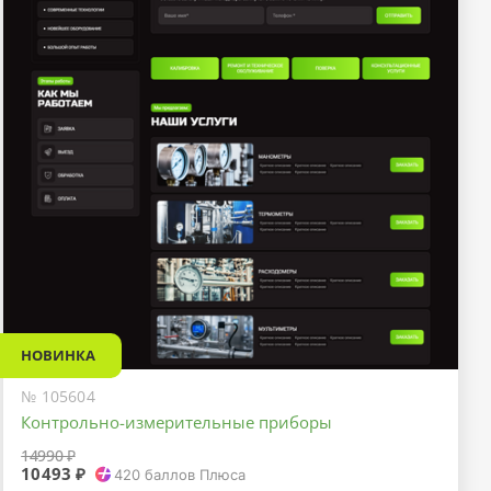
НОВИНКА
№ 105604
Контрольно-измерительные приборы
14990 ₽
10493 ₽
420
баллов Плюса