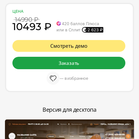
ЦЕНА
14990 ₽
10493 ₽
420
баллов Плюса
или в Сплит
2 623
₽
Смотреть демо
Заказать
— в избранное
Версия для десктопа