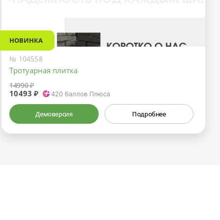
НОВИНКА
№ 104558
Тротуарная плитка
14990 ₽
10493 ₽
420
баллов Плюса
Демоверсия
Подробнее