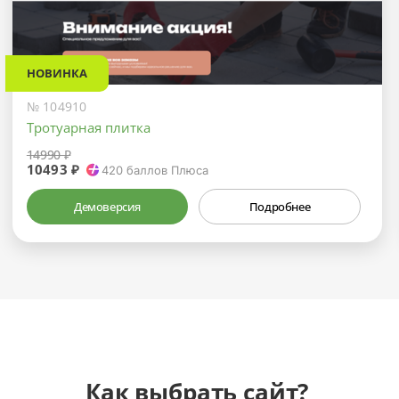
НОВИНКА
№ 104910
Тротуарная плитка
14990 ₽
10493 ₽
420
баллов Плюса
Демоверсия
Подробнее
Как выбрать сайт?