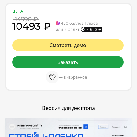
ЦЕНА
14990 ₽
10493 ₽
420
баллов Плюса
или в Сплит
2 623
₽
Смотреть демо
Заказать
— в избранное
Версия для десктопа