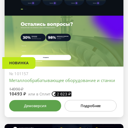
НОВИНКА
№ 101157
Металлообрабатывающее оборудование и станки
14990 ₽
10493 ₽
или в Сплит
2 623
₽
Демоверсия
Подробнее