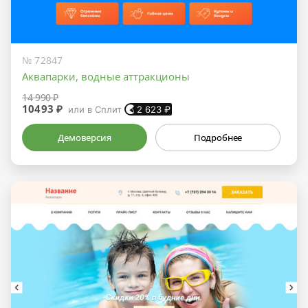
№ 72847
Аквапарки, водные аттракционы
14 990 ₽
10493 ₽
или в Сплит
2 623
₽
Демоверсия
Подробнее