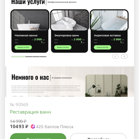
№ 90569
Реставрация ванн
14 990 ₽
10493 ₽
420
баллов Плюса