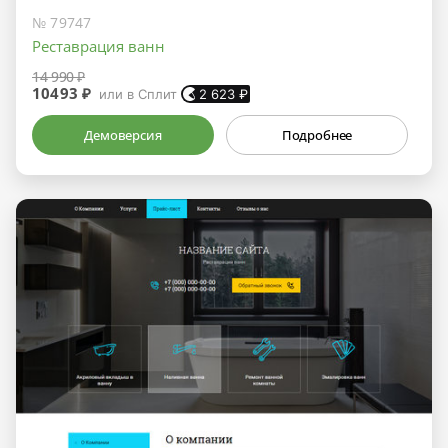
№ 79747
Реставрация ванн
14 990 ₽
10493 ₽
или в Сплит
2 623
₽
Демоверсия
Подробнее