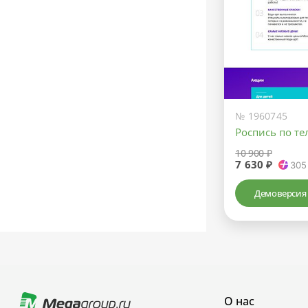
№ 1960745
Роспись по те
10 900 ₽
7 630 ₽
305
Демоверсия
О нас