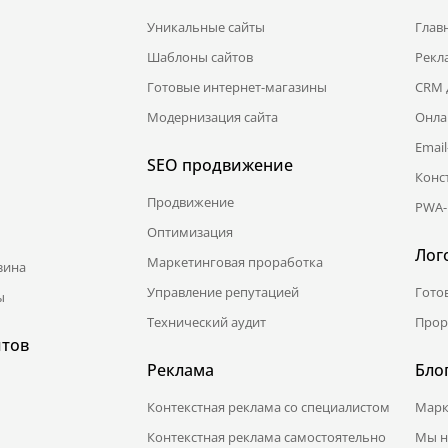
Уникальные сайты
Глав
Шаблоны сайтов
Рекл
Готовые интернет-магазины
CRM 
Модернизация сайта
Онла
Emai
SEO продвижение
Конс
Продвижение
PWA-
Оптимизация
Лог
Маркетинговая проработка
зина
Управление репутацией
Гото
ы
Технический аудит
Прор
йтов
Реклама
Бло
Контекстная реклама со специалистом
Марк
Контекстная реклама самостоятельно
Мы н