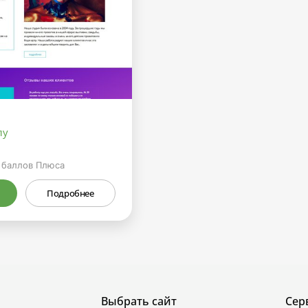
лу
баллов Плюса
Подробнее
Выбрать сайт
Сер