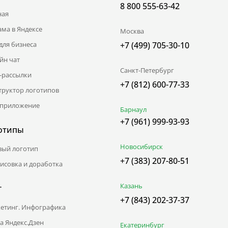
8 800 555-63-42
ная
ама в Яндексе
Москва
для бизнеса
+7 (499) 705-30-10
йн чат
Санкт-Петербург
l-рассылки
+7 (812) 600-77-33
труктор логотипов
приложение
Барнаул
+7 (961) 999-93-93
отипы
Новосибирск
вый логотип
+7 (383) 207-80-51
исовка и доработка
Казань
г
+7 (843) 202-37-37
етинг. Инфографика
а Яндекс.Дзен
Екатеринбург