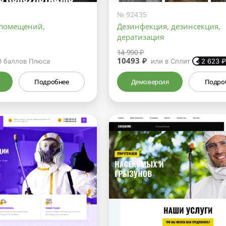
№ 92435
 помещений,
Дезинфекция, дезинсекция,
дератизация
14 990 ₽
10493 ₽
0
баллов Плюса
или в Сплит
2 623
Подробнее
Демоверсия
Подро