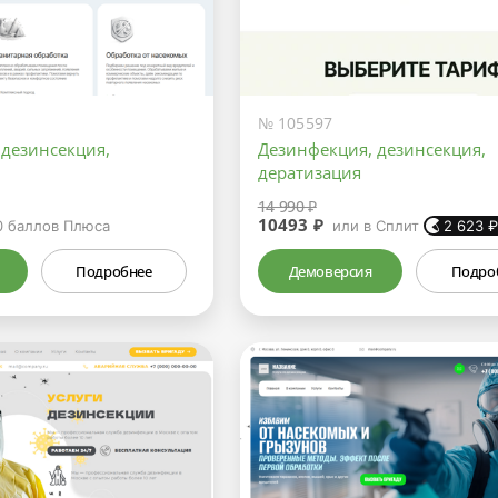
№ 105597
 дезинсекция,
Дезинфекция, дезинсекция,
дератизация
14 990 ₽
10493 ₽
0
баллов Плюса
или в Сплит
2 623
Подробнее
Демоверсия
Подро