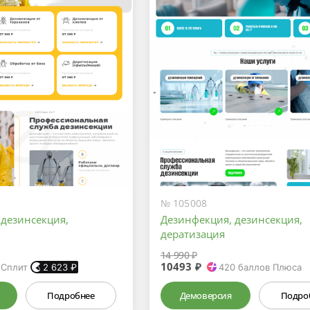
№ 105008
 дeзинсекция,
Дeзинфекция, дeзинсекция,
дератизация
14 990 ₽
10493 ₽
 Сплит
2 623
₽
420
баллов Плюса
Подробнее
Демоверсия
Подро