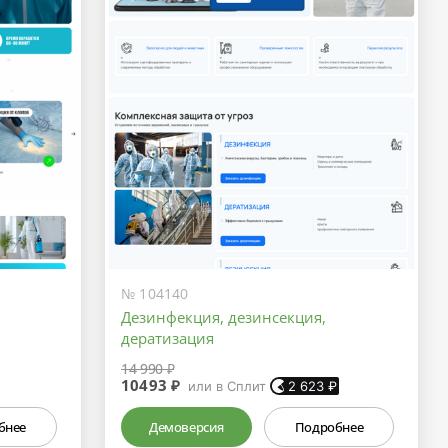
№ 104140
Дeзинфекция, дeзинсекция,
дератизация
14 990 ₽
10493 ₽
или в Сплит
2 623
₽
бнее
Демоверсия
Подробнее