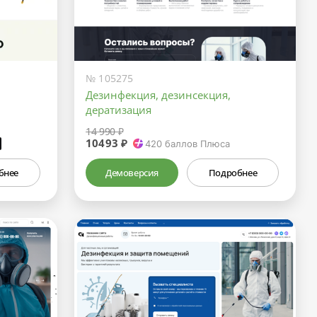
№ 105275
Дeзинфекция, дeзинсекция,
дератизация
14 990 ₽
10493 ₽
₽
420
баллов Плюса
бнее
Демоверсия
Подробнее