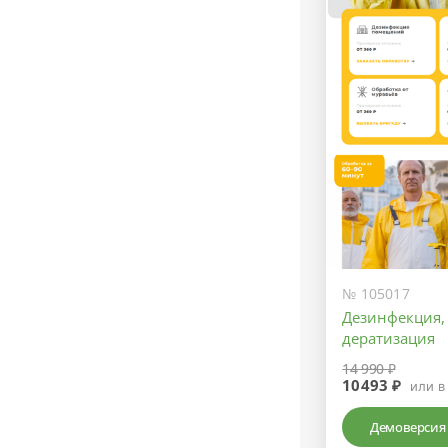
№ 105017
Дeзинфекция,
дератизация
14 990 ₽
10493 ₽
или в
Демоверсия