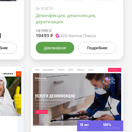
№ 85870
Дезинфекция, дезинсекция,
дератизация
14 990 ₽
10493 ₽
₽
420
баллов Плюса
бнее
Демоверсия
Подробнее