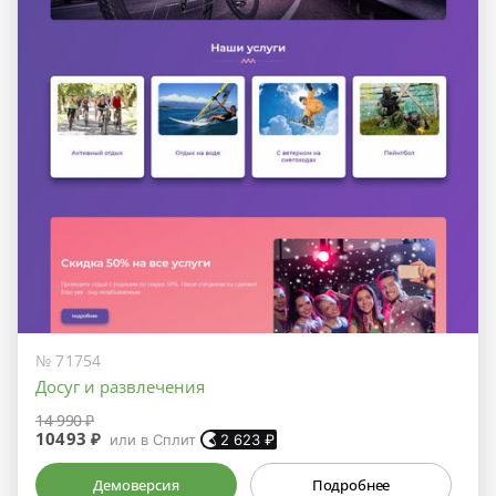
№ 71754
Досуг и развлечения
14 990 ₽
10493 ₽
или в Сплит
2 623
₽
Демоверсия
Подробнее