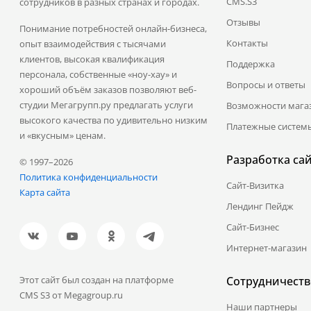
CMS.S3
сотрудников в разных странах и городах.
Отзывы
Понимание потребностей онлайн-бизнеса,
Контакты
опыт взаимодействия с тысячами
клиентов, высокая квалификация
Поддержка
персонала, собственные «ноу-хау» и
Вопросы и ответы
хороший объём заказов позволяют веб-
студии Мегагрупп.ру предлагать услуги
Возможности мага
высокого качества по удивительно низким
Платежные систем
и «вкусным» ценам.
Разработка са
© 1997–2026
Политика конфиденциальности
Сайт-Визитка
Карта сайта
Лендинг Пейдж
Сайт-Бизнес
Интернет-магазин
Этот сайт был создан на платформе
Сотрудничеств
CMS S3 от Megagroup.ru
Наши партнеры