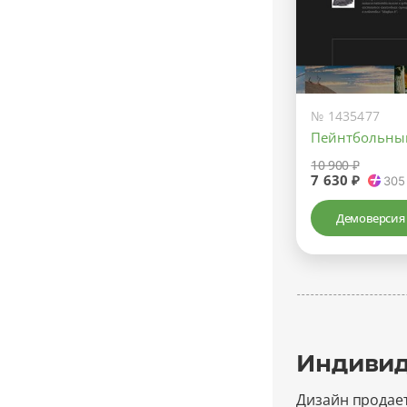
№ 1435477
Пейнтбольны
10 900 ₽
7 630 ₽
305
Демоверсия
Индивид
Дизайн продае