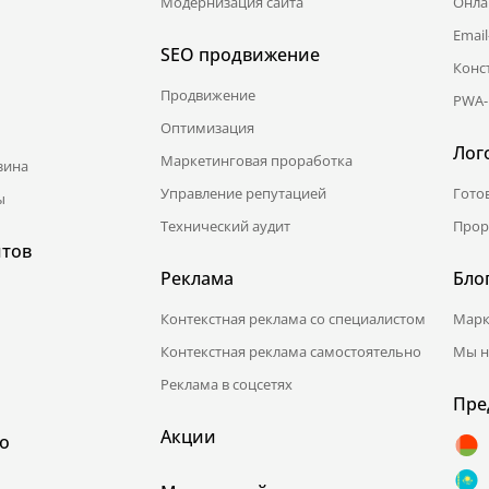
Модернизация сайта
Онла
Emai
SEO продвижение
Конс
Продвижение
PWA-
Оптимизация
Лог
Маркетинговая проработка
зина
Управление репутацией
Гото
ы
Технический аудит
Прор
йтов
Реклама
Бло
Контекстная реклама со специалистом
Марк
Контекстная реклама самостоятельно
Мы н
Реклама в соцсетях
Пре
Акции
о