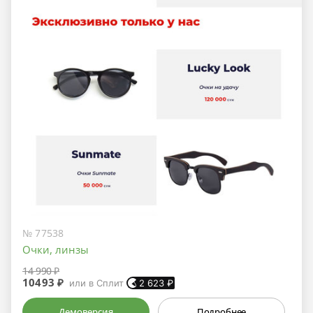
№ 77538
Очки, линзы
14 990 ₽
10493 ₽
или в Сплит
2 623
₽
Демоверсия
Подробнее