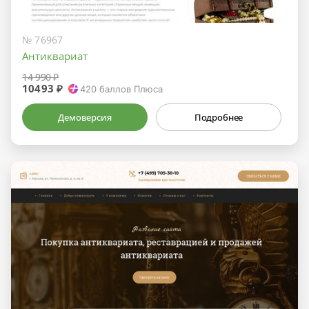
№ 76967
Антиквариат
14 990 ₽
10493 ₽
420
баллов Плюса
Демоверсия
Подробнее