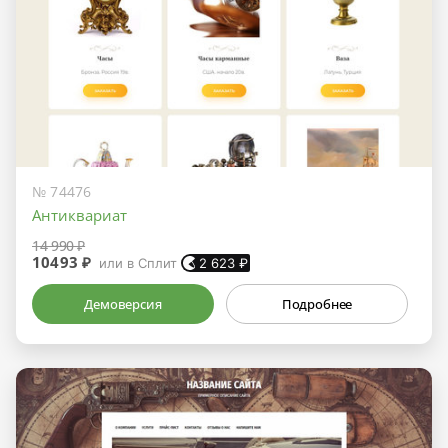
№ 74476
Антиквариат
14 990 ₽
10493 ₽
или в Сплит
2 623
₽
Демоверсия
Подробнее