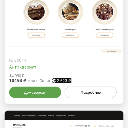
№ 80044
Антиквариат
14 990 ₽
10493 ₽
или в Сплит
2 623
₽
Демоверсия
Подробнее