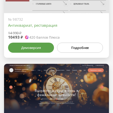
№ 98732
Антиквариат, реставрация
14 990 ₽
10493 ₽
420
баллов Плюса
Демоверсия
Подробнее