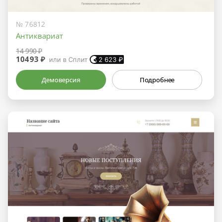
№ 76812
Антиквариат
14 990 ₽
10493 ₽
или в Сплит
2 623
₽
Демоверсия
Подробнее