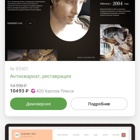
№ 95301
Антиквариат, реставрация
14 990 ₽
10493 ₽
420
баллов Плюса
Демоверсия
Подробнее