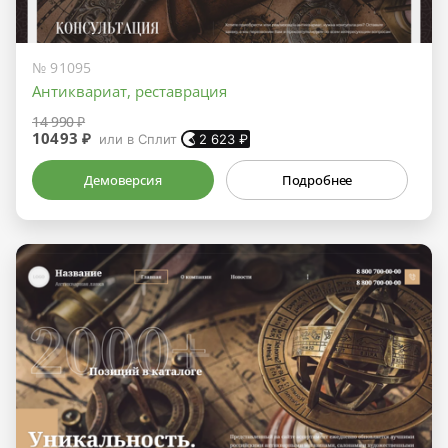
№ 91095
Антиквариат, реставрация
14 990 ₽
10493 ₽
или в Сплит
2 623
₽
Демоверсия
Подробнее