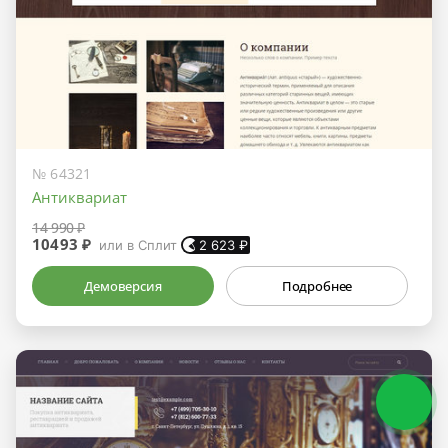
№ 64321
Антиквариат
14 990 ₽
10493 ₽
или в Сплит
2 623
₽
Демоверсия
Подробнее