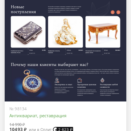
№ 98134
Антиквариат, реставрация
14 990 ₽
10493 ₽
или в Сплит
2 623
₽