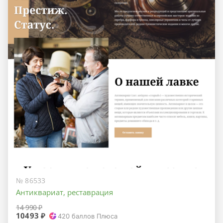
№ 86533
Антиквариат, реставрация
14 990 ₽
10493 ₽
420
баллов Плюса