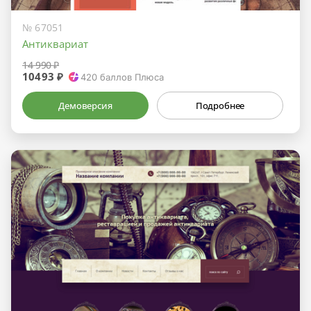
№ 67051
Антиквариат
14 990 ₽
10493 ₽
420
баллов Плюса
Демоверсия
Подробнее