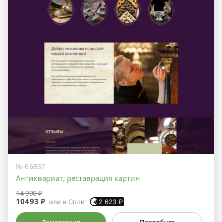
№ 66837
Антиквариат, реставрация картин
14 990 ₽
10493 ₽
или в Сплит
2 623
₽
Демоверсия
Подробнее