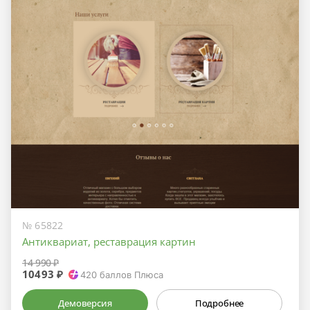
№ 65822
Антиквариат, реставрация картин
14 990 ₽
10493 ₽
420
баллов Плюса
Демоверсия
Подробнее