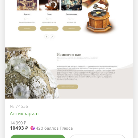
№ 74536
Антиквариат
14 990 ₽
10493 ₽
420
баллов Плюса