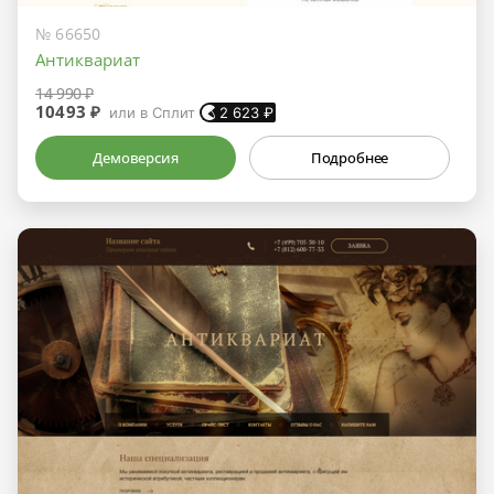
№ 66650
Антиквариат
14 990 ₽
10493 ₽
или в Сплит
2 623
₽
Демоверсия
Подробнее